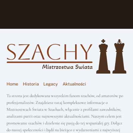
Home
Historia
Legacy
Aktualności
Ta strona jest dedykowana wszystkim fanom szachów, od amatorów po
profesjonalistów. Znajdziesz tutaj kompleksowe informacje o
Mistrzostwach Świata w Szachach, włącznie z profilami zawodników,
analizami partii oraz najnowszymi aktualnościami. Naszym celem jest
promowanie szachów i dzielenie się pasją do tej wspaniałej gry. Dołącz
do naszej społeczności i bądź na bieżąco z wydarzeniami z najwyższej